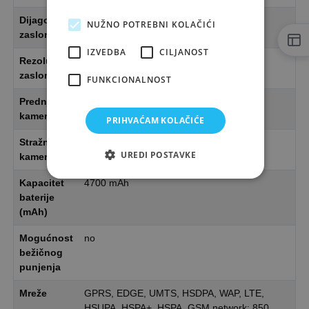
Dijagonala
6,7"
NUŽNO POTREBNI KOLAČIĆI
zaslona
IZVEDBA
CILJANOST
Rezolucija
2340 x 1080
zaslona
FUNKCIONALNOST
Prednja
10 Mpix
kamera
PRIHVAĆAM KOLAČIĆE
Stražnja
50 Mpix, 12 Mpix, 8 Mpix
UREDI POSTAVKE
kamera
Kapacitet
4700 mAh
baterije
(mAh)
Mogućnost
no
bežičnog
punjenja
Mreže
GPRS, EDGE, UMTS, HSDPA, WAP, LTE,
HSUPA, HSPA+, HSPA. GSM network: 850