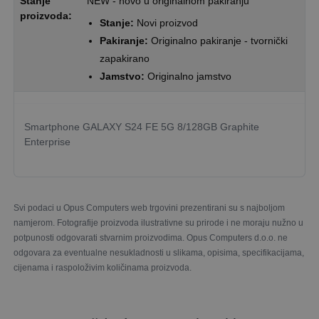
Stanje
NEW - novo u originalnom pakiranju
proizvoda:
Stanje:
Novi proizvod
Pakiranje:
Originalno pakiranje - tvornički
zapakirano
Jamstvo:
Originalno jamstvo
Smartphone GALAXY S24 FE 5G 8/128GB Graphite
Enterprise
Svi podaci u Opus Computers web trgovini prezentirani su s najboljom
namjerom. Fotografije proizvoda ilustrativne su prirode i ne moraju nužno u
potpunosti odgovarati stvarnim proizvodima. Opus Computers d.o.o. ne
odgovara za eventualne nesukladnosti u slikama, opisima, specifikacijama,
cijenama i raspoloživim količinama proizvoda.