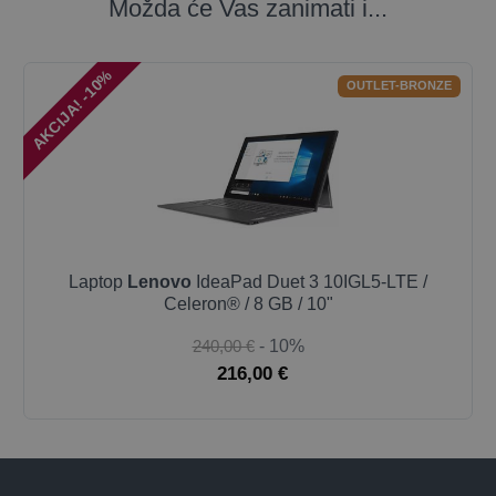
Možda će Vas zanimati i...
AKCIJA! -10%
OUTLET-BRONZE
Laptop
Lenovo
IdeaPad Duet 3 10IGL5-LTE /
Celeron® / 8 GB / 10"
240,00 €
- 10%
216,00 €