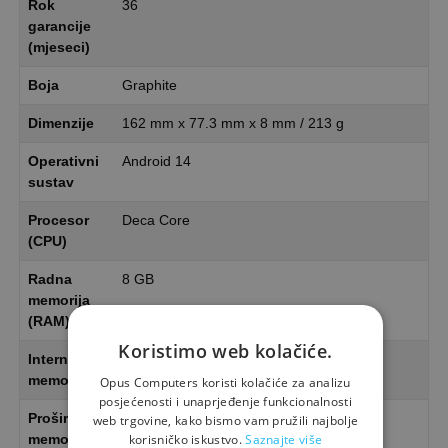
Rok
36
garancije
(mjeseci)
Boja
Graphite
Dimenzije
162 mm x 77.3 mm x 8 mm / 213 g
Operativni
Android 14
sustav
Procesor
Deca Core
(CPU)
Radna
8 GB
memorija
(RAM)
Koristimo web kolačiće.
Interna
128 GB
memorija
Opus Computers koristi kolačiće za analizu
posjećenosti i unaprjeđenje funkcionalnosti
Proširiva
No
web trgovine, kako bismo vam pružili najbolje
memorija
korisničko iskustvo.
Saznajte više