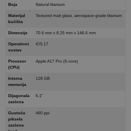
Boja
Natural titanium
Materijal
Textured matt glass, aerospace-grade titanium
kućišta
Dimenzije
70.6 mm x 8.25 mm x 146.6 mm
Operativni
iOS 17
sustav
Procesor
Apple A17 Pro (6-core)
(CPU)
Interna
128 GB
memorija
Dijagonala
6.1"
zaslona
Gustoća
460 ppi
piksela
zaslona