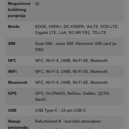
Mogućnost
Qi
bežičnog
punjenja
Mreže
EDGE, HSPA+, DC-HSDPA, VoLTE, FDD-LTE,
Gigabit LTE, LAA, 5G NR FR1, TD-LTE
SIM
Dual-SIM - nano SIM, Electronic SIM card (e-
SIM)
NFC
NFC, Wi-Fi 6, UWB, Wi-Fi 6E, Bluetooth
WiFi
NFC, Wi-Fi 6, UWB, Wi-Fi 6E, Bluetooth
Bluetooth
NFC, Wi-Fi 6, UWB, Wi-Fi 6E, Bluetooth
GPS
GPS, GLONASS, BeiDou, Galileo, QZSS,
NavIC
USB
USB Type-C - 24 pin USB-C
Stanje
Refurbished B - tvornički obnovljeno
proizvoda: