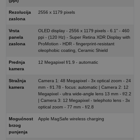
(ppi)
Rezolucija
2556 x 1179 pixels
zaslona
Vrsta
OLED display - 2556 x 1179 pixels - 6.1" - 460
panela
ppi - (120 Hz) - Super Retina XDR Display with
zaslona
ProMotion - HDR - fingerprint-resistant
oleophobic coating, Ceramic Shield
Prednja
12 Megapixel f/1.9 - automatic
kamera
Stražnja
Camera 1: 48 Megapixel - 3x optical zoom - 24
kamera
mm - f/1.78 - focus: automatic | Camera 2: 12
Megapixel - ultra wide-angle lens 13 mm - f/2.2
| Camera 3: 12 Megapixel - telephoto lens - 3x
optical zoom - 77 mm - f/2.8
Mogućnost
Apple MagSafe wireless charging
brzog
punjenja