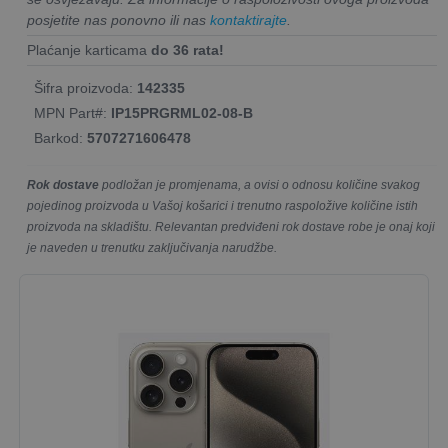
posjetite nas ponovno ili nas
kontaktirajte
.
Plaćanje karticama
do 36 rata!
Šifra proizvoda:
142335
MPN Part#:
IP15PRGRML02-08-B
Barkod:
5707271606478
Rok dostave
podložan je promjenama, a ovisi o odnosu količine svakog
pojedinog proizvoda u Vašoj košarici i trenutno raspoložive količine istih
proizvoda na skladištu. Relevantan predviđeni rok dostave robe je onaj koji
je naveden u trenutku zaključivanja narudžbe.