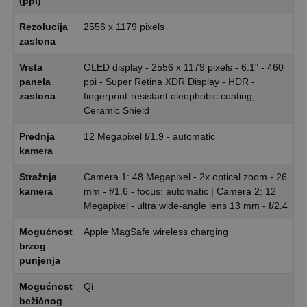
(ppi)
Rezolucija
2556 x 1179 pixels
zaslona
Vrsta
OLED display - 2556 x 1179 pixels - 6.1" - 460
panela
ppi - Super Retina XDR Display - HDR -
zaslona
fingerprint-resistant oleophobic coating,
Ceramic Shield
Prednja
12 Megapixel f/1.9 - automatic
kamera
Stražnja
Camera 1: 48 Megapixel - 2x optical zoom - 26
kamera
mm - f/1.6 - focus: automatic | Camera 2: 12
Megapixel - ultra wide-angle lens 13 mm - f/2.4
Mogućnost
Apple MagSafe wireless charging
brzog
punjenja
Mogućnost
Qi
bežičnog