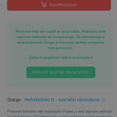
RASPRODANO
Proizvod koji ste tražili je rasprodan. Podaci u web
trgovini redovito se osvježavaju. Za informacije o
raspoloživosti ovoga proizvoda molimo posjetite
nas ponovno.
Želite li pogledati slične proizvode?
PRIKAŽI SLIČNE PROIZVODE
Stanje:
Refurbished B - tvornički obnovljeno
Proizvod trenutno nije raspoloživ. Podaci u web trgovini redovito
se osvježavaju. Za informacije o raspoloživosti ovoga proizvoda