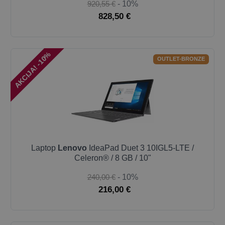
920,55 €
- 10%
828,50 €
AKCIJA! -10%
OUTLET-BRONZE
Laptop
Lenovo
IdeaPad Duet 3 10IGL5-LTE /
Celeron® / 8 GB / 10"
240,00 €
- 10%
216,00 €