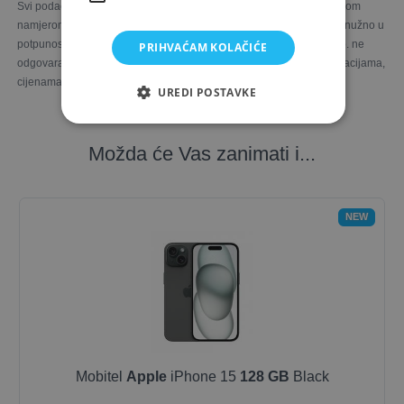
Svi podaci u Opus Computers web trgovini prezentirani su s najboljom
namjerom. Fotografije proizvoda ilustrativne su prirode i ne moraju nužno u
potpunosti odgovarati stvarnim proizvodima. Opus Computers d.o.o. ne
PRIHVAĆAM KOLAČIĆE
odgovara za eventualne nesukladnosti u slikama, opisima, specifikacijama,
cijenama i raspoloživim količinama proizvoda.
UREDI POSTAVKE
Možda će Vas zanimati i...
NEW
Mobitel
Apple
iPhone 15
128 GB
Black