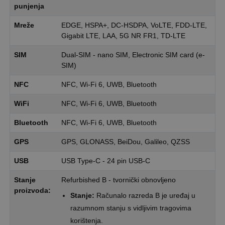
punjenja
Mreže
EDGE, HSPA+, DC-HSDPA, VoLTE, FDD-LTE,
Gigabit LTE, LAA, 5G NR FR1, TD-LTE
SIM
Dual-SIM - nano SIM, Electronic SIM card (e-
SIM)
NFC
NFC, Wi-Fi 6, UWB, Bluetooth
WiFi
NFC, Wi-Fi 6, UWB, Bluetooth
Bluetooth
NFC, Wi-Fi 6, UWB, Bluetooth
GPS
GPS, GLONASS, BeiDou, Galileo, QZSS
USB
USB Type-C - 24 pin USB-C
Stanje
Refurbished B - tvornički obnovljeno
proizvoda:
Stanje:
Računalo razreda B je uređaj u
razumnom stanju s vidljivim tragovima
korištenja.