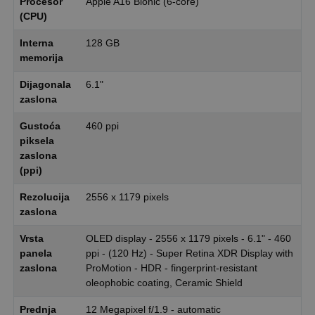
Procesor
Apple A16 Bionic (6-core)
(CPU)
Interna
128 GB
memorija
Dijagonala
6.1"
zaslona
Gustoća
460 ppi
piksela
zaslona
(ppi)
Rezolucija
2556 x 1179 pixels
zaslona
Vrsta
OLED display - 2556 x 1179 pixels - 6.1" - 460
panela
ppi - (120 Hz) - Super Retina XDR Display with
zaslona
ProMotion - HDR - fingerprint-resistant
oleophobic coating, Ceramic Shield
Prednja
12 Megapixel f/1.9 - automatic