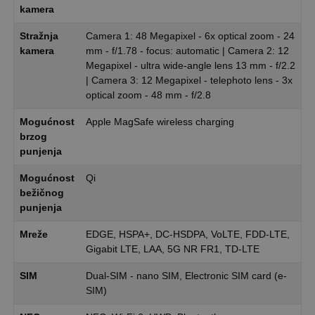
kamera
Stražnja
Camera 1: 48 Megapixel - 6x optical zoom - 24
kamera
mm - f/1.78 - focus: automatic | Camera 2: 12
Megapixel - ultra wide-angle lens 13 mm - f/2.2
| Camera 3: 12 Megapixel - telephoto lens - 3x
optical zoom - 48 mm - f/2.8
Mogućnost
Apple MagSafe wireless charging
brzog
punjenja
Mogućnost
Qi
bežičnog
punjenja
Mreže
EDGE, HSPA+, DC-HSDPA, VoLTE, FDD-LTE,
Gigabit LTE, LAA, 5G NR FR1, TD-LTE
SIM
Dual-SIM - nano SIM, Electronic SIM card (e-
SIM)