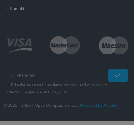
Kontakt
Prijavite se za naš Newsletter za obavijesti o najnovijim
proizvodima, ponudama i akcijama.
© 2021 - 2026 • Opus Computers d.o.o.
Powered by Avantis