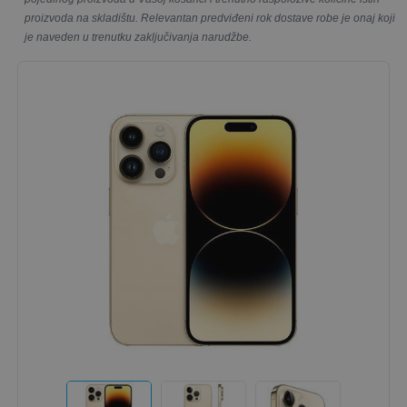
proizvoda na skladištu. Relevantan predviđeni rok dostave robe je onaj koji
je naveden u trenutku zaključivanja narudžbe.