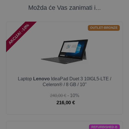
Možda će Vas zanimati i...
AKCIJA! -10%
OUTLET-BRONZE
Laptop
Lenovo
IdeaPad Duet 3 10IGL5-LTE /
Celeron® / 8 GB / 10"
240,00 €
- 10%
216,00 €
REFURBISHED-B