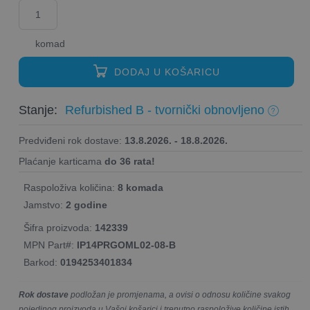
komad
DODAJ U KOŠARICU
Stanje:
Refurbished B - tvornički obnovljeno
Predviđeni rok dostave:
13.8.2026. - 18.8.2026.
Plaćanje karticama
do 36 rata!
Raspoloživa količina:
8 komada
Jamstvo:
2 godine
Šifra proizvoda:
142339
MPN Part#:
IP14PRGOML02-08-B
Barkod:
0194253401834
Rok dostave
podložan je promjenama, a ovisi o odnosu količine svakog
pojedinog proizvoda u Vašoj košarici i trenutno raspoložive količine istih