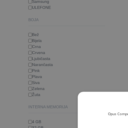
Samsung
ULEFONE
BOJA
Bež
Bijela
Crna
Crvena
Ljubičasta
Narančasta
Pink
Plava
Siva
Zelena
Žuta
INTERNA MEMORIJA
Opus Comput
4 GB
32 GB