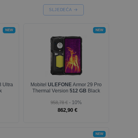
SLJEDEĆA
NEW
NEW
 Ultra
Mobitel
ULEFONE
Armor 29 Pro
k
Thermal Version
512 GB
Black
958,78 €
- 10%
862,90 €
NEW