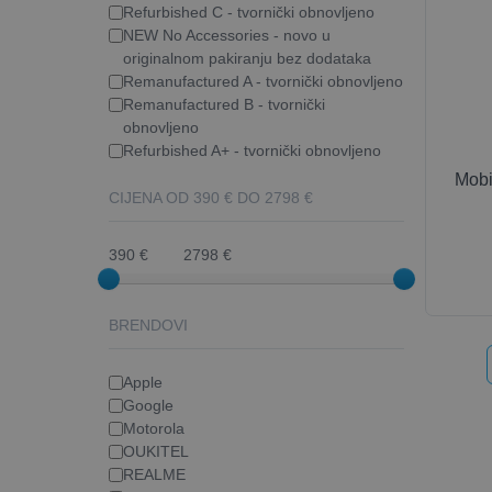
Refurbished C - tvornički obnovljeno
NEW No Accessories - novo u
originalnom pakiranju bez dodataka
Remanufactured A - tvornički obnovljeno
Remanufactured B - tvornički
obnovljeno
Refurbished A+ - tvornički obnovljeno
Mobi
CIJENA OD
390
€ DO
2798
€
390 €
2798 €
BRENDOVI
Apple
Google
Motorola
OUKITEL
REALME