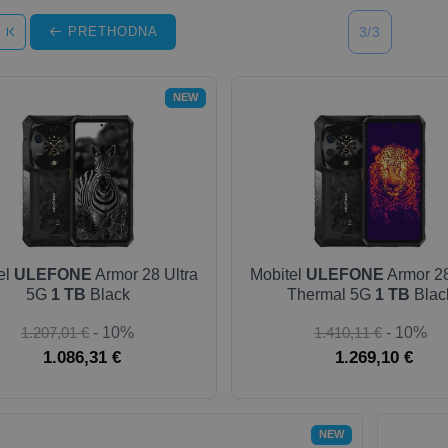
PRETHODNA
3/3
NEW
el
ULEFONE
Armor 28 Ultra
Mobitel
ULEFONE
Armor 28
5G
1 TB
Black
Thermal 5G
1 TB
Blac
1.207,01 €
- 10%
1.410,11 €
- 10%
1.086,31 €
1.269,10 €
NEW