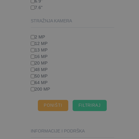
6.9"
7.6"
STRAŽNJA KAMERA
2 MP
12 MP
13 MP
16 MP
20 MP
48 MP
50 MP
64 MP
200 MP
PONIŠTI
INFORMACIJE I PODRŠKA