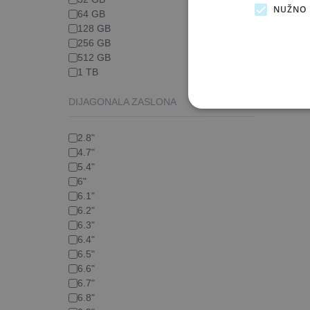
NUŽNO 
64 GB
128 GB
256 GB
512 GB
1 TB
DIJAGONALA ZASLONA
2.8"
4.7"
5.4"
6"
6.1"
6.2"
6.3"
6.4"
6.5"
6.6"
6.7"
6.8"