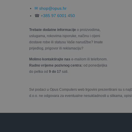
✉ shop@opus.hr
☎
+385 97 6001 450
Trebate dodatne informacije
o proizvodima,
uslugama, rokovima isporuke, načinu i cijeni
dostave robe ili statusu Vaše narudžbe? Imate
prijedlog, prigovor ili reklamaciju?
Molimo kontaktirajte nas
e-mailom ili telefonom.
Radno vrijeme pozivnog centra:
od ponedjeljka
do petka od
9 do 17
sati.
Svi podaci u Opus Computers web trgovini prezentirani su s naj
d.o.o. ne odgovara za eventualne nesukladnosti u slikama, opisi