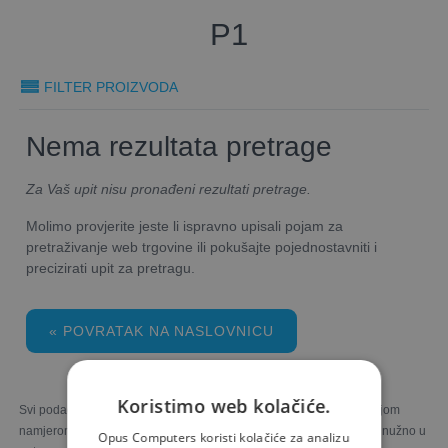
P1
FILTER PROIZVODA
Nema rezultata pretrage
Za Vaš upit nisu pronađeni rezultati pretrage.
Molimo provjerite jeste li ispravno upisali pojam za
pretraživanje web trgovine ili pokušajte pojednostavniti i
precizirati upit za pretragu.
« POVRATAK NA NASLOVNICU
Koristimo web kolačiće.
Svi podaci u Opus Computers web trgovini prezentirani su s najboljom
namjerom. Fotografije proizvoda ilustrativne su prirode i ne moraju nužno u
Opus Computers koristi kolačiće za analizu